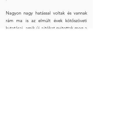
Nagyon nagy hatással voltak és vannak
rám ma is az elmúlt évek kötőszöveti
kutatásai, amik új ajtókat nyitottak meg a
gyógytorna világában. A hegkezelések
általi eredmények például nem csak
rendkívül látványosak, de hatalmas
funkcióbeli javulást hoznak a páciens
számára. A pályafutásom egyik abszolút
mérföldkövének azonban a belszervi
fasciák (kötőszövetek) kezelését megcélzó
Viscerális terápia elsajátítását tekintem,
amivel jóval gyorsabb, hatékonyabb és
tartósabb eredményt tudok elérni
vendégeimnél mint korábban. Legyen szó
akár egy szülést követő rehabilitációról
vagy egy krónikus derékfájásról.