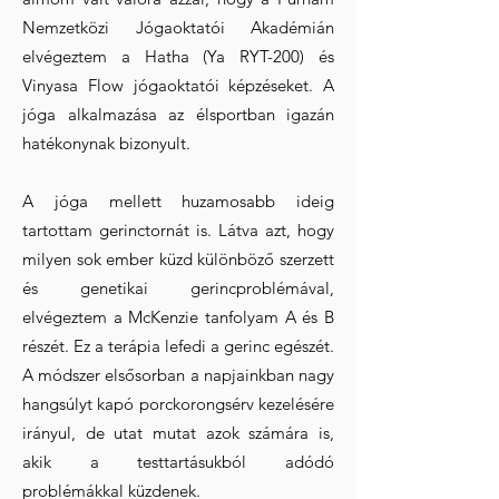
Nemzetközi Jógaoktatói Akadémián
elvégeztem a Hatha (Ya RYT-200) és
Vinyasa Flow jógaoktatói képzéseket. A
jóga alkalmazása az élsportban igazán
hatékonynak bizonyult.
A jóga mellett huzamosabb ideig
tartottam gerinctornát is. Látva azt, hogy
milyen sok ember küzd különböző szerzett
és genetikai gerincproblémával,
elvégeztem a McKenzie tanfolyam A és B
részét. Ez a terápia lefedi a gerinc egészét.
A módszer elsősorban a napjainkban nagy
hangsúlyt kapó porckorongsérv kezelésére
irányul, de utat mutat azok számára is,
akik a testtartásukból adódó
problémákkal küzdenek.