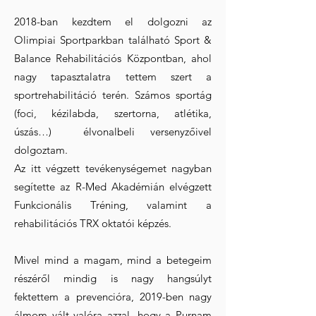
2018-ban kezdtem el dolgozni az
Olimpiai Sportparkban található Sport &
Balance Rehabilitációs Központban, ahol
nagy tapasztalatra tettem szert a
sportrehabilitáció terén. Számos sportág
(foci, kézilabda, szertorna, atlétika,
úszás…) élvonalbeli versenyzőivel
dolgoztam.
Az itt végzett tevékenységemet nagyban
segítette az R-Med Akadémián elvégzett
Funkcionális Tréning, valamint a
rehabilitációs TRX oktatói képzés.
Mivel mind a magam, mind a betegeim
részéről mindig is nagy hangsúlyt
fektettem a prevencióra, 2019-ben nagy
álmom vált valóra azzal, hogy a Purnam