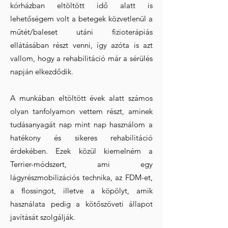
kórházban eltöltött idő alatt is
lehetőségem volt a betegek közvetlenül a
műtét/baleset utáni fizioterápiás
ellátásában részt venni, így azóta is azt
vallom, hogy a rehabilitáció már a sérülés
napján elkezdődik.
A munkában eltöltött évek alatt számos
olyan tanfolyamon vettem részt, aminek
tudásanyagát nap mint nap használom a
hatékony és sikeres rehabilitáció
érdekében. Ezek közül kiemelném a
Terrier-módszert, ami egy
lágyrészmobilizációs technika, az FDM-et,
a flossingot, illetve a köpölyt, amik
használata pedig a kötőszöveti állapot
javítását szolgálják.