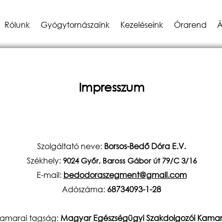
Rólunk
Gyógytornászaink
Kezeléseink
Órarend
Á
Impresszum
Szolgáltató neve:
Borsos-Bedő Dóra E.V.
Székhely:
9024
Győr, Baross Gábor út 79/C
3/16
E-mail:
bedodoraszegment@gmail.com
Adószáma:
68734093-1-28
amarai tagság:
Magyar Egészségügyi Szakdolgozói Kama