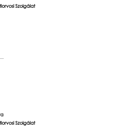
iorvosi Szolgálat
ra
iorvosi Szolgálat