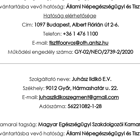
ilvántartásba vevő hatóság:
Állami Népegészségügyi és Tiszt
Hatóság elérhetősége
Cím:
1097 Budapest, Albert Flórián út 2-6.
Telefon:
+36 1 476 1100
E-mail:
tisztifoorvos@oth.antsz.hu
Működési engedély száma:
GY-02/NEO/2739-2/2020
Szolgáltató neve:
Juhász Ildikó E.V.
Székhely:
9012 Győr, Hármashatár u. 22.
E-mail:
juhaszildikoszegment@gmail.com
Adószáma:
56221082-1-28
amarai tagság:
Magyar Egészségügyi Szakdolgozói Kama
ilvántartásba vevő hatóság:
Állami Népegészségügyi és Tiszt