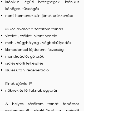
krónikus légúti betegségek, krónikus
köhögés, tüsszögés
nemi hormonok szintjének csökkenése
Mikor javasolt a záróizom torna?
vizelet-, széklet inkontinencia
méh-, húgyhólyag-, végbélsüllyedés
kismedencei fájdalom, feszesség
menstruációs görcsök
szülés előtti felkészítés
szülés utáni regeneráció
Kinek ajánlott?
nőknek és férfiaknak egyaránt
A helyes záróizom tornát tanácsos
szakembertől elsajátítani a préselő
mozdulatok elkerülése végett, és a