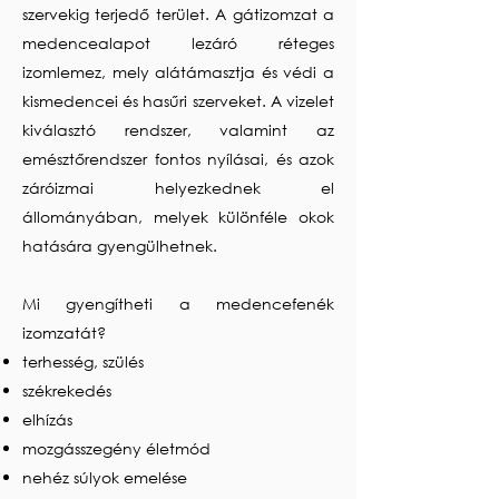
szervekig terjedő terület. A gátizomzat a
medencealapot lezáró réteges
izomlemez, mely alátámasztja és védi a
kismedencei és hasűri szerveket. A vizelet
kiválasztó rendszer, valamint az
emésztőrendszer fontos nyílásai, és azok
záróizmai helyezkednek el
állományában, melyek különféle okok
hatására gyengülhetnek.
Mi gyengítheti a medencefenék
izomzatát?
terhesség, szülés
székrekedés
elhízás
mozgásszegény életmód
nehéz súlyok emelése