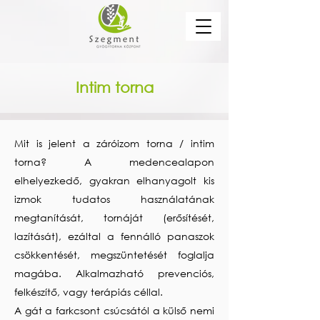
Intim torna
Mit is jelent a záróizom torna / intim
torna? A medencealapon
elhelyezkedő, gyakran elhanyagolt kis
izmok tudatos használatának
megtanítását, tornáját (erősítését,
lazítását), ezáltal a fennálló panaszok
csökkentését, megszüntetését foglalja
magába. Alkalmazható prevenciós,
felkészítő, vagy terápiás céllal.
A gát a farkcsont csúcsától a külső nemi