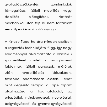
gyulladáscsökkentés, izomfunkciók
támogatása, ízületi mobilitás vagy
stabilitás elősegítése). Hatását
mechanikai úton fejti ki, nem tartalmaz
semmilyen kémiai hatóanyagot.
A Kinesio Tape hatása minden esetben
a ragasztás technikájától függ. Így nagy
eredménnyel alkalmazható a klasszikus
sportsérülések mellett a mozgásszervi
fájdalmak, ízületi panaszok, műtétek
utáni rehabilitációs időszakban,
továbbá ödémásodás esetén. Tehát
mint kiegészítő terápia, a Tape tapasz
alkalmazása a traumatológiai, az
ortopédiai, nyirokrendszeri, neurológiai,
belgyógyászati és gyermekgyógyászati