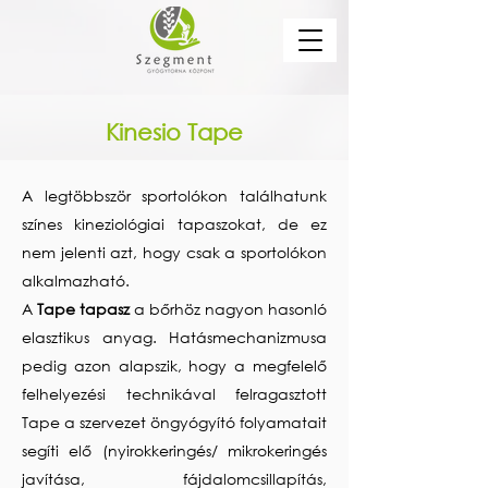
Kinesio Tape
A legtöbbször sportolókon találhatunk
színes kineziológiai tapaszokat, de ez
nem jelenti azt, hogy csak a sportolókon
alkalmazható.
A
Tape tapasz
a bőrhöz nagyon hasonló
elasztikus anyag. Hatásmechanizmusa
pedig azon alapszik, hogy a megfelelő
felhelyezési technikával felragasztott
Tape a szervezet öngyógyító folyamatait
segíti elő (nyirokkeringés/ mikrokeringés
javítása, fájdalomcsillapítás,