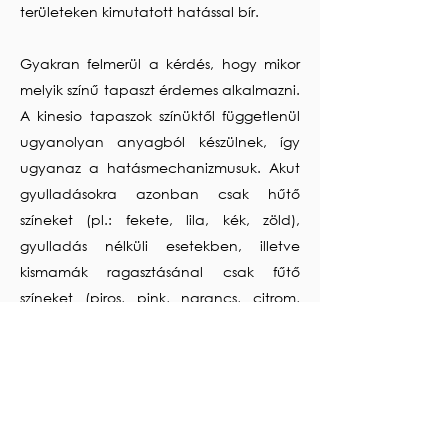
területeken kimutatott hatással bír.
Gyakran felmerül a kérdés, hogy mikor
melyik színű tapaszt érdemes alkalmazni.
A kinesio tapaszok színüktől függetlenül
ugyanolyan anyagból készülnek, így
ugyanaz a hatásmechanizmusuk. Akut
gyulladásokra azonban csak hűtő
színeket (pl.: fekete, lila, kék, zöld),
gyulladás nélküli esetekben, illetve
kismamák ragasztásánal csak fűtő
színeket (piros, pink, narancs, citrom,
bézs) alkalmazunk. Krónikus
elváltozásoknál csak bézs színnel
ragasztunk.