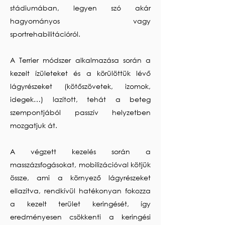
stádiumában, legyen szó akár
hagyományos vagy
sportrehabilitációról.
A Terrier módszer alkalmazása során a
kezelt ízületeket és a körülöttük lévő
lágyrészeket (kötőszövetek, izomok,
idegek…) lazított, tehát a beteg
szempontjából passzív helyzetben
mozgatjuk át.
A végzett kezelés során a
masszázsfogásokat, mobilizációval kötjük
össze, ami a környező lágyrészeket
ellazítva, rendkívül hatékonyan fokozza
a kezelt terület keringését, így
eredményesen csökkenti a keringési