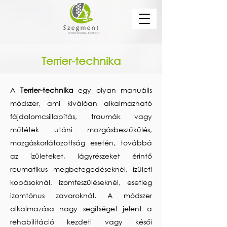
Terrier-technika
A
Terrier-technika
egy olyan manuális
módszer, ami kiválóan alkalmazható
fájdalomcsillapítás, traumák vagy
műtétek utáni mozgásbeszűkülés,
mozgáskorlátozottság esetén, továbbá
az ízületeket, lágyrészeket érintő
reumatikus megbetegedéseknél, ízületi
kopásoknál, izomfeszüléseknél, esetleg
izomtónus zavaroknál. A módszer
alkalmazása nagy segítséget jelent a
rehabilitáció kezdeti vagy késői