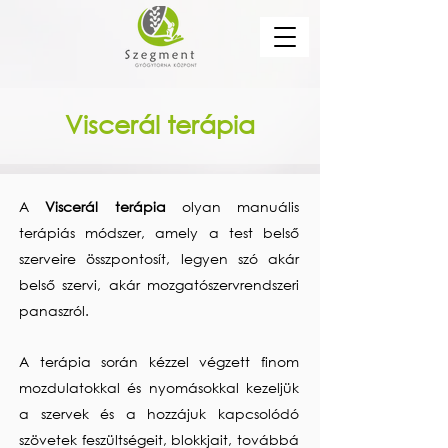
Viscerál terápia
A
Viscerál terápia
olyan manuális
terápiás módszer, amely a test belső
szerveire összpontosít, legyen szó akár
belső szervi, akár mozgatószervrendszeri
panaszról.
A terápia során kézzel végzett finom
mozdulatokkal és nyomásokkal kezeljük
a szervek és a hozzájuk kapcsolódó
szövetek feszültségeit, blokkjait, továbbá