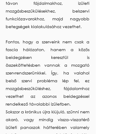
távon fájdalmakhoz, izületi
mozgásbeszűkülésekhez, belszervi
funkciózavarokhoz, majd nagyobb
betegségek kialakulásához vezethet.
Fontos, hogy a szerveink nem csak a
fascia hálózaton, hanem a közös
beidegzésen keresztül is
összeköttetésben vannak a mozgató
szervrendszerünkkel. Így, ha valahol
belső szervi probléma lép fel, ez
mozgásbeszűküléshez, fájdalomhoz
vezethet az azonos beidegzéssel
rendelkező távolabbi ízületben.
Sokszor a krónikus újra kiújuló, szűnni nem
akaró, vagy mindig vissza-visszatérő
ízületi panaszok hátterében valamely