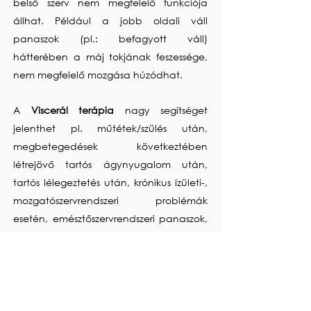
belső szerv nem megfelelő funkciója
állhat. Például a jobb oldali váll
panaszok (pl.: befagyott váll)
hátterében a máj tokjának feszessége,
nem megfelelő mozgása húzódhat.
A
Viscerál terápia
nagy segítséget
jelenthet pl. műtétek/szülés után,
megbetegedések következtében
létrejövő tartós ágynyugalom után,
tartós lélegeztetés után, krónikus ízületi-,
mozgatószervrendszeri problémák
esetén, emésztőszervrendszeri panaszok,
menstruációs zavarok, vagy egyéb
nőgyógyászati problémák során, de a
visceralis terápia hatásos lehet az alvási
problémák és a tartós stressz esetében is.